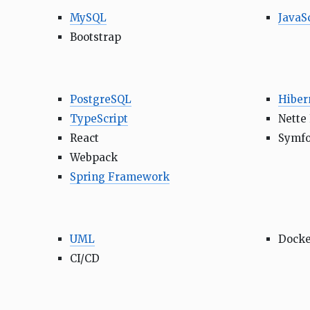
MySQL
JavaSc
Bootstrap
PostgreSQL
Hiber
TypeScript
Nette
React
Symf
Webpack
Spring Framework
UML
Docke
CI/CD