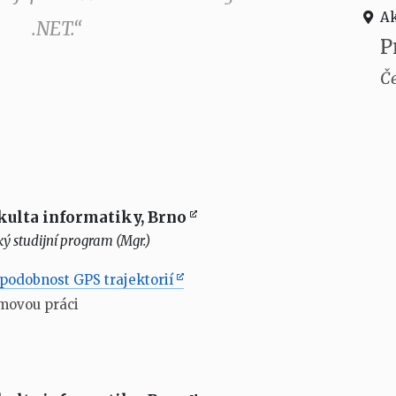
Ak
.NET.“
P
Če
kulta informatiky, Brno
ý studijní program (Mgr.)
podobnost GPS trajektorií
movou práci