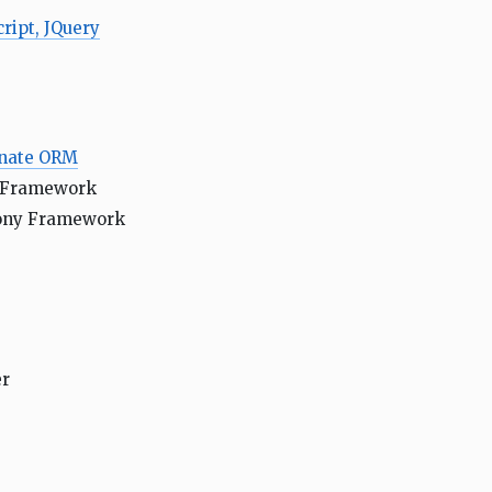
ript, JQuery
nate ORM
 Framework
ony Framework
r