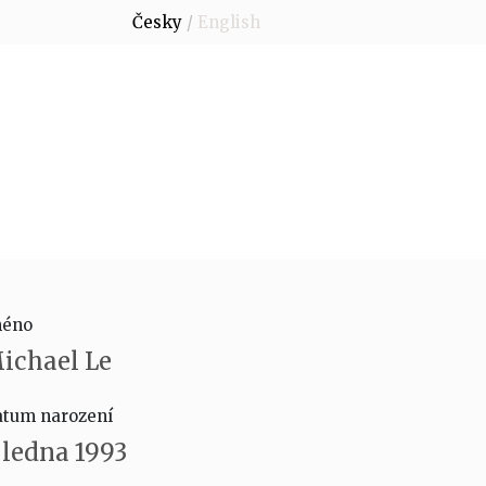
Česky
English
éno
ichael Le
tum narození
. ledna 1993