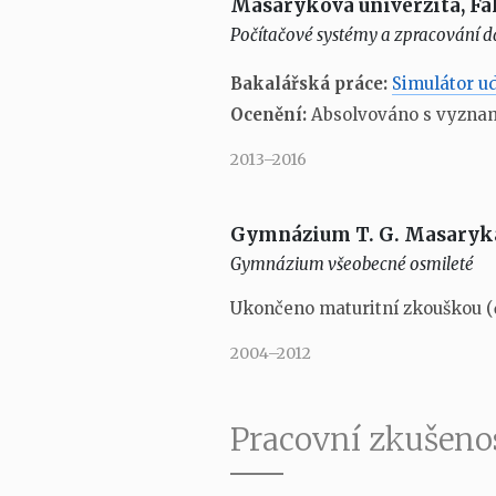
Masarykova univerzita, Fa
Počítačové systémy a zpracování da
Bakalářská práce:
Simulátor u
Ocenění:
Absolvováno s vyznam
2013–2016
Gymnázium T. G. Masaryka
Gymnázium všeobecné osmileté
Ukončeno maturitní zkouškou (
2004–2012
Pracovní zkušeno