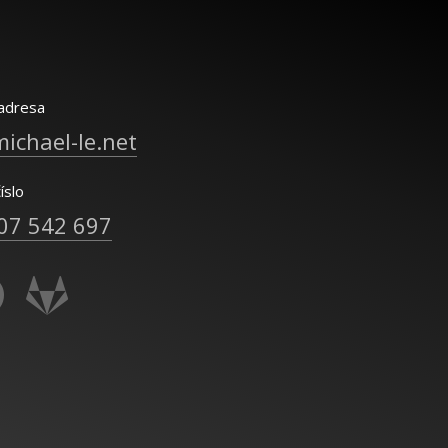
adresa
ichael-le.net
íslo
07 542 697