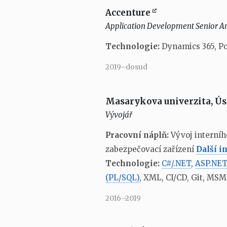
Accenture
Application Development Senior An
Technologie:
Dynamics 365, P
2019–dosud
Masarykova univerzita, Ús
Vývojář
Pracovní náplň:
Vývoj interníh
zabezpečovací zařízení
Další 
Technologie:
C#/.NET
,
ASP.NET
(PL/SQL)
, XML, CI/CD, Git, MS
2016–2019