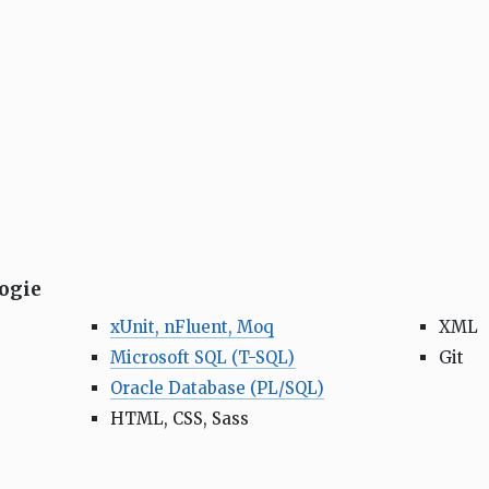
ogie
xUnit, nFluent, Moq
XML
Microsoft SQL (T-SQL)
Git
Oracle Database (PL/SQL)
HTML, CSS, Sass