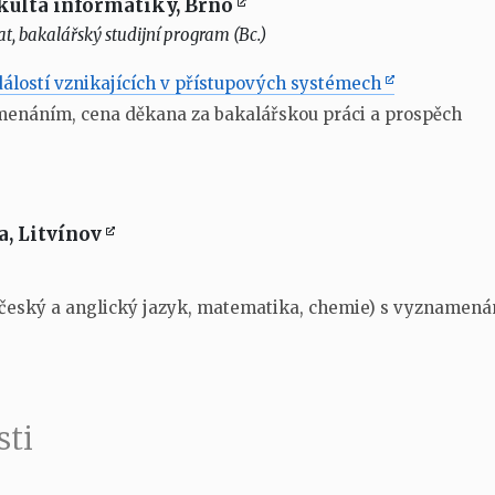
kulta informatiky, Brno
t, bakalářský studijní program (Bc.)
dálostí vznikajících v přístupových systémech
enáním, cena děkana za bakalářskou práci a prospěch
, Litvínov
český a anglický jazyk, matematika, chemie) s vyznamen
sti