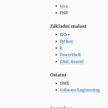
Java
PHP
Základní znalost
C/C++
Python
R
PowerShell
jUnit, AssertJ
Ostatní
UNIX
Software Engineering