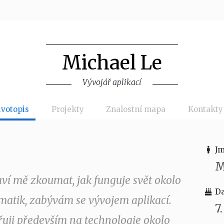
Michael Le
Vývojář aplikací
ivotopis
Projekty
Znalostní mapa
Kontakty
Jm
M
aví mě zkoumat, jak funguje svět okolo
Da
rmatik, zabývám se vývojem aplikací.
7
ji především na technologie okolo