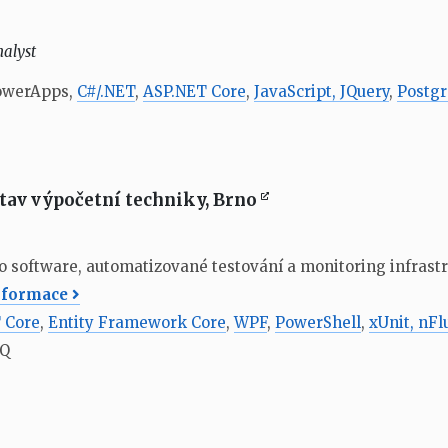
alyst
owerApps,
C#/.NET
,
ASP.NET Core
,
JavaScript, JQuery
,
Postg
tav výpočetní techniky, Brno
o software, automatizované testování a monitoring infrastr
informace
 Core
,
Entity Framework Core
,
WPF
,
PowerShell
,
xUnit, nFl
MQ