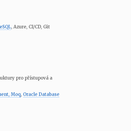
reSQL
, Azure, CI/CD, Git
uktury pro přístupová a
uent, Moq
,
Oracle Database