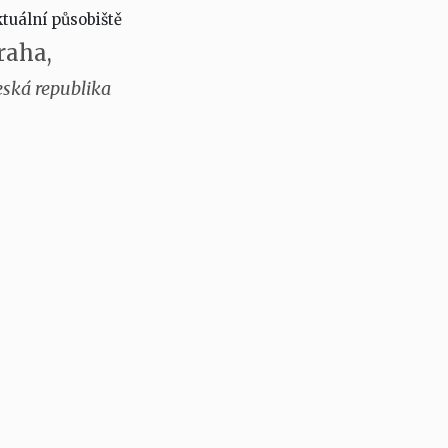
tuální působiště
raha,
ská republika